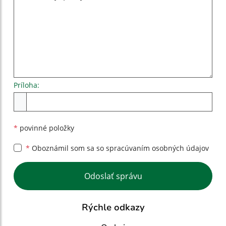
Príloha:
Príloha
*
povinné položky
*
Oboznámil som sa so
spracúvaním osobných údajov
Google reCaptcha Response
Odoslať správu
Rýchle odkazy