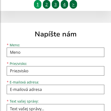
1
2
3
4
>
Napíšte nám
Meno
Priezvisko
E-mailová adresa
*
Meno:
*
Priezvisko:
*
E-mailová adresa:
Text vašej správy...
*
Text vašej správy: