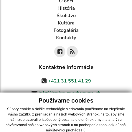
O obci
História
Školstvo
Kultúra
Fotogaléria
Kontakty
Kontaktné informácie
+421 31 551 41 29
info@kralovicovekracany.sk
Používame cookies
Súbory cookie a ďalšie technológie sledovania používame na zlepšenie
vášho zážitku z prehliadania našich webových stránok, na to, aby sme
využite možnosť získavania aktuálnych informácií s využitím RSS
,
vám zobrazovali prispôsobený obsah a cielené reklamy, na analýzu
CMS systém (redakčný) systém ECHELON 2,
Mapa stránok
,
web portál
,
návštevnosti našich webových stránok a na pochopenie toho, odkiaľ naši
návštevníci prichádzajú.
webhosting
,
webex.digital, s.r.o.
,
domény
,
registrácia domény
,