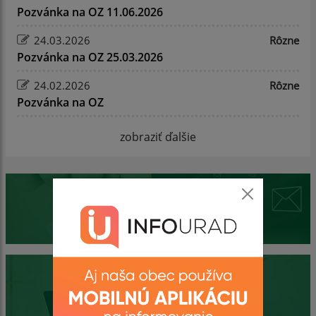
Pozvánka na OZ 11.06.2026
24.03.2026
Rôzne
Pozvánka na OZ 25.03.2026
24.02.2026
Rôzne
Pozvánka na OZ
zobraziť ďalšie
Mobilná aplikácia
Obecný úrad