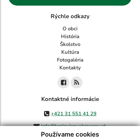
Rýchle odkazy
O obci
História
Školstvo
Kultúra
Fotogaléria
Kontakty
Kontaktné informácie
+421 31 551 41 29
info@kralovicovekracany.sk
Používame cookies