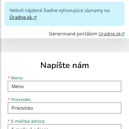
Neboli nájdené žiadne vyhovujúce záznamy na
Hľadať v:
Úradne.sk.
Typ dátumu:
Generované portálom
Uradne.sk
Dátum od:
Napíšte nám
Dátum do:
Meno
Priezvisko
E-mailová adresa
*
Meno:
Suma od:
*
Priezvisko:
Suma do:
*
E-mailová adresa: