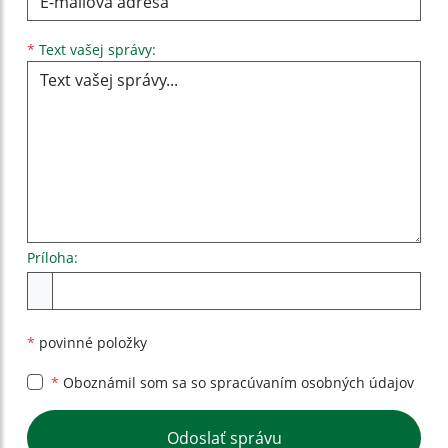
Filtrovať
Reset
Text vašej správy...
*
Text vašej správy:
Príloha:
Príloha
*
povinné položky
*
Oboznámil som sa so
spracúvaním osobných údajov
Google reCaptcha Response
Odoslať správu