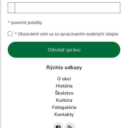
Príloha
*
povinné položky
*
Oboznámil som sa so
spracúvaním osobných údajov
Google reCaptcha Response
Odoslať správu
Rýchle odkazy
O obci
História
Školstvo
Kultúra
Fotogaléria
Kontakty