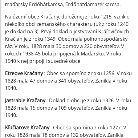
maďarsky Erdőhátkarcsa, Erdőhátdamazérkarcsa.
Na území obce Kračany, doloženej z roku 1215, vzniklo
niekoľko obcí zemanského charakteru (už z roku 1240
je doklad na 3). Prvý doklad o jestvovaní Kráľovičovich
Kračian je z roku 1349. Obec mala poľnohospodársky
ráz. V roku 1828 mala 30 domov a 220 obyvateľov. V
rokoch 1938-45 bola pripojená k Maďarsku. V roku
1940 k nej pripojili susedné obce.
Etreove Kračany
: Obec sa spomína z roku 1256. V roku
1828 mala 47 domov a 341 obyvateľov. Zanikla v roku
1940.
Jastrabie Kračany
: Doklad o obci je z roku 1326. V roku
1828 mala 15 domov a 109 obyvateľov. Zanikla v roku
1940.
Kľučiarove Kračany
: Obec sa spomína z roku 1277. V
roku 1828 mala 18 domov a 132 obyvateľov. Zanikla