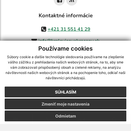
Kontaktné informácie
+421 31 551 41 29
info@kralovicovekracany.sk
Používame cookies
Súbory cookie a ďalšie technológie sledovania používame na zlepšenie
vášho zážitku z prehliadania našich webových stránok, na to, aby sme
využite možnosť získavania aktuálnych informácií s využitím RSS
,
vám zobrazovali prispôsobený obsah a cielené reklamy, na analýzu
CMS systém (redakčný) systém ECHELON 2,
Mapa stránok
,
web portál
,
návštevnosti našich webových stránok a na pochopenie toho, odkiaľ naši
návštevníci prichádzajú.
webhosting
,
webex.digital, s.r.o.
,
domény
,
registrácia domény
,
spoločnosť webex.digital, s.r.o.
,
technický prevádzkovateľ
SÚHLASÍM
Posledná aktualizácia:
05.08.2026
Zmeniť moje nastavenia
Vytlačiť stránku
|
Vyhlásenie o prístupnosti
Autorské práva
|
Cookies
Odmietam
.
.
.
.
.
.
webdesign
|