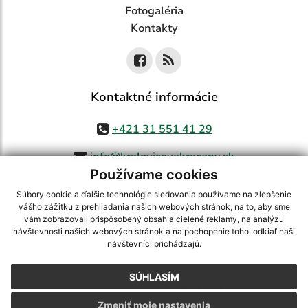
Fotogaléria
Kontakty
Kontaktné informácie
+421 31 551 41 29
info@kralovicovekracany.sk
Používame cookies
Súbory cookie a ďalšie technológie sledovania používame na zlepšenie
vášho zážitku z prehliadania našich webových stránok, na to, aby sme
využite možnosť získavania aktuálnych informácií s využitím RSS
,
vám zobrazovali prispôsobený obsah a cielené reklamy, na analýzu
CMS systém (redakčný) systém ECHELON 2,
Mapa stránok
,
web portál
,
návštevnosti našich webových stránok a na pochopenie toho, odkiaľ naši
návštevníci prichádzajú.
webhosting
,
webex.digital, s.r.o.
,
domény
,
registrácia domény
,
spoločnosť webex.digital, s.r.o.
,
technický prevádzkovateľ
SÚHLASÍM
Posledná aktualizácia:
05.08.2026
Zmeniť moje nastavenia