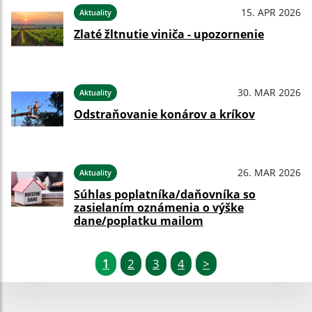
15. APR 2026
Aktuality
Zlaté žltnutie viniča - upozornenie
30. MAR 2026
Aktuality
Odstraňovanie konárov a kríkov
26. MAR 2026
Aktuality
Súhlas poplatníka/daňovníka so
zasielaním oznámenia o výške
dane/poplatku mailom
1
2
3
4
>