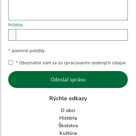
Príloha:
Príloha
*
povinné položky
*
Oboznámil som sa so
spracúvaním osobných údajov
Google reCaptcha Response
Odoslať správu
Rýchle odkazy
O obci
História
Školstvo
Kultúra