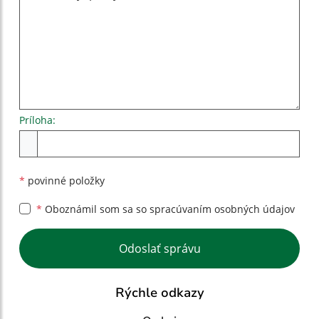
Príloha:
Príloha
*
povinné položky
*
Oboznámil som sa so
spracúvaním osobných údajov
Google reCaptcha Response
Odoslať správu
Rýchle odkazy