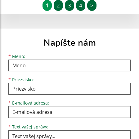
1
2
3
4
>
Napíšte nám
Meno
Priezvisko
E-mailová adresa
*
Meno:
*
Priezvisko:
*
E-mailová adresa:
Text vašej správy...
*
Text vašej správy: