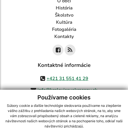
O obci
História
Školstvo
Kultúra
Fotogaléria
Kontakty
Kontaktné informácie
+421 31 551 41 29
info@kralovicovekracany.sk
Používame cookies
Súbory cookie a ďalšie technológie sledovania používame na zlepšenie
vášho zážitku z prehliadania našich webových stránok, na to, aby sme
využite možnosť získavania aktuálnych informácií s využitím RSS
,
vám zobrazovali prispôsobený obsah a cielené reklamy, na analýzu
CMS systém (redakčný) systém ECHELON 2,
Mapa stránok
,
web portál
,
návštevnosti našich webových stránok a na pochopenie toho, odkiaľ naši
návštevníci prichádzajú.
webhosting
,
webex.digital, s.r.o.
,
domény
,
registrácia domény
,