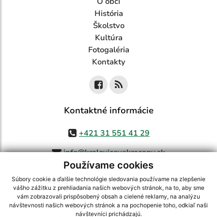
O obci
História
Školstvo
Kultúra
Fotogaléria
Kontakty
Kontaktné informácie
+421 31 551 41 29
info@kralovicovekracany.sk
Používame cookies
Súbory cookie a ďalšie technológie sledovania používame na zlepšenie
vášho zážitku z prehliadania našich webových stránok, na to, aby sme
využite možnosť získavania aktuálnych informácií s využitím RSS
,
vám zobrazovali prispôsobený obsah a cielené reklamy, na analýzu
CMS systém (redakčný) systém ECHELON 2,
Mapa stránok
,
web portál
,
návštevnosti našich webových stránok a na pochopenie toho, odkiaľ naši
návštevníci prichádzajú.
webhosting
,
webex.digital, s.r.o.
,
domény
,
registrácia domény
,