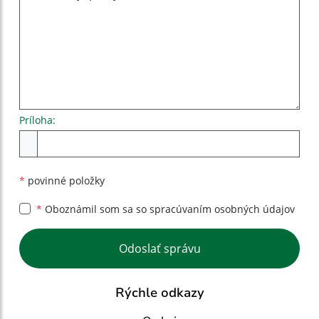
Príloha:
Príloha
*
povinné položky
*
Oboznámil som sa so
spracúvaním osobných údajov
Google reCaptcha Response
Odoslať správu
Rýchle odkazy