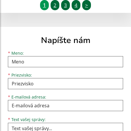
1
2
3
4
>
Napíšte nám
Meno
Priezvisko
E-mailová adresa
*
Meno:
*
Priezvisko:
*
E-mailová adresa:
Text vašej správy...
*
Text vašej správy: