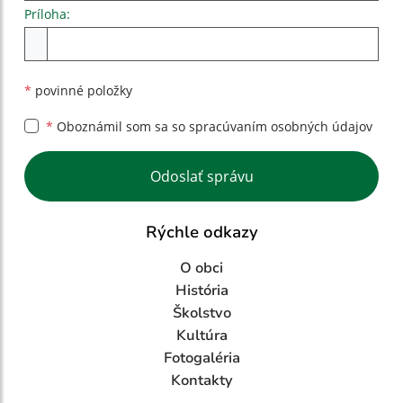
Príloha:
Príloha
*
povinné položky
*
Oboznámil som sa so
spracúvaním osobných údajov
Google reCaptcha Response
Odoslať správu
Rýchle odkazy
O obci
História
Školstvo
Kultúra
Fotogaléria
Kontakty