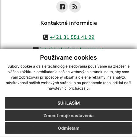
Kontaktné informácie
+421 31 551 41 29
info@kralovicovekracany.sk
Používame cookies
Súbory cookie a ďalšie technológie sledovania používame na zlepšenie
vášho zážitku z prehliadania našich webových stránok, na to, aby sme
využite možnosť získavania aktuálnych informácií s využitím RSS
,
vám zobrazovali prispôsobený obsah a cielené reklamy, na analýzu
CMS systém (redakčný) systém ECHELON 2,
Mapa stránok
,
web portál
,
návštevnosti našich webových stránok a na pochopenie toho, odkiaľ naši
návštevníci prichádzajú.
webhosting
,
webex.digital, s.r.o.
,
domény
,
registrácia domény
,
spoločnosť webex.digital, s.r.o.
,
technický prevádzkovateľ
SÚHLASÍM
Posledná aktualizácia:
05.08.2026
Zmeniť moje nastavenia
Vytlačiť stránku
|
Vyhlásenie o prístupnosti
Autorské práva
|
Cookies
Odmietam
.
.
.
.
.
.