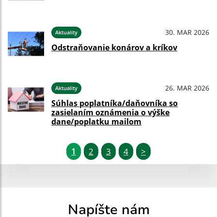
30. MAR 2026
Aktuality
Odstraňovanie konárov a kríkov
26. MAR 2026
Aktuality
Súhlas poplatníka/daňovníka so
zasielaním oznámenia o výške
dane/poplatku mailom
1
2
3
4
>
Napíšte nám