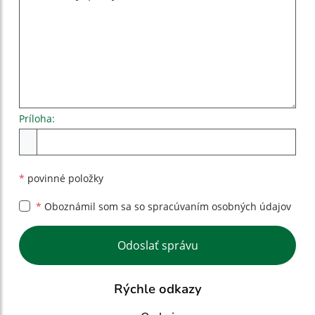
Príloha:
Príloha
*
povinné položky
*
Oboznámil som sa so
spracúvaním osobných údajov
Google reCaptcha Response
Odoslať správu
Rýchle odkazy