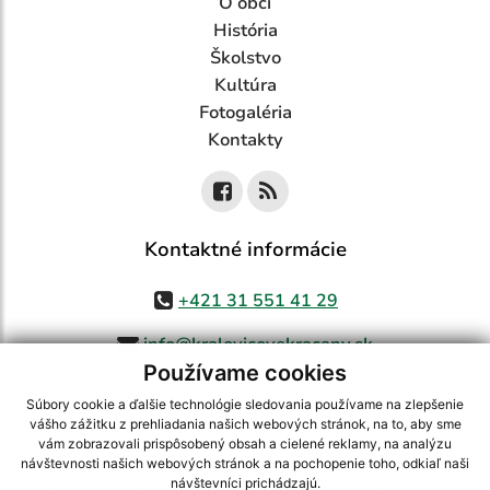
O obci
História
Školstvo
Kultúra
Fotogaléria
Kontakty
Kontaktné informácie
+421 31 551 41 29
info@kralovicovekracany.sk
Používame cookies
Súbory cookie a ďalšie technológie sledovania používame na zlepšenie
vášho zážitku z prehliadania našich webových stránok, na to, aby sme
využite možnosť získavania aktuálnych informácií s využitím RSS
,
vám zobrazovali prispôsobený obsah a cielené reklamy, na analýzu
CMS systém (redakčný) systém ECHELON 2,
Mapa stránok
,
web portál
,
návštevnosti našich webových stránok a na pochopenie toho, odkiaľ naši
návštevníci prichádzajú.
webhosting
,
webex.digital, s.r.o.
,
domény
,
registrácia domény
,