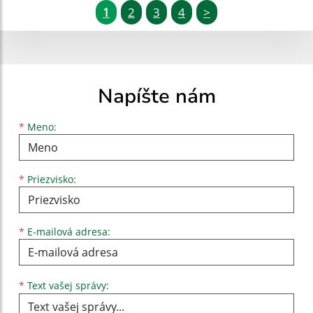
1
2
3
4
>
Napíšte nám
Meno
Priezvisko
E-mailová adresa
*
Meno:
*
Priezvisko:
*
E-mailová adresa:
Text vašej správy...
*
Text vašej správy: