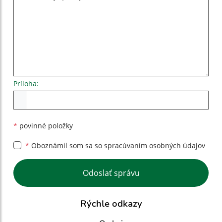
Príloha:
Príloha
*
povinné položky
*
Oboznámil som sa so
spracúvaním osobných údajov
Google reCaptcha Response
Odoslať správu
Rýchle odkazy