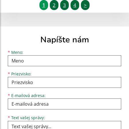
1
2
3
4
>
Napíšte nám
Meno
Priezvisko
E-mailová adresa
*
Meno:
*
Priezvisko:
*
E-mailová adresa:
Text vašej správy...
*
Text vašej správy: