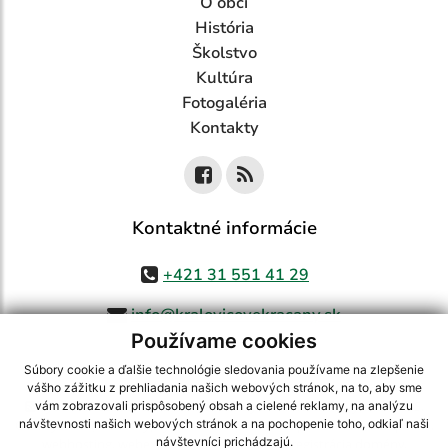
O obci
História
Školstvo
Kultúra
Fotogaléria
Kontakty
Kontaktné informácie
+421 31 551 41 29
info@kralovicovekracany.sk
Používame cookies
Súbory cookie a ďalšie technológie sledovania používame na zlepšenie
vášho zážitku z prehliadania našich webových stránok, na to, aby sme
využite možnosť získavania aktuálnych informácií s využitím RSS
,
vám zobrazovali prispôsobený obsah a cielené reklamy, na analýzu
CMS systém (redakčný) systém ECHELON 2,
Mapa stránok
,
web portál
,
návštevnosti našich webových stránok a na pochopenie toho, odkiaľ naši
návštevníci prichádzajú.
webhosting
,
webex.digital, s.r.o.
,
domény
,
registrácia domény
,