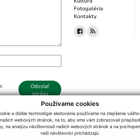
Kultúra
Fotogaléria
Kontakty
Google reCaptcha Response
Odoslať
ím
správu
Používame cookies
okie a ďalšie technológie sledovania používame na zlepšenie vášho
 našich webových stránok, na to, aby sme vám zobrazovali prispôs
my, na analýzu návštevnosti našich webových stránok a na pochopeni
webdesign
|
naši návštevníci prichádzajú.
.
,