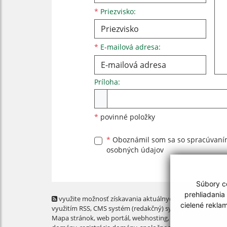
*
Priezvisko:
*
E-mailová adresa:
Príloha:
Príloha
*
povinné položky
*
Oboznámil som sa so
spracúvan
osobných údajov
Súbory co
prehliadania
využite možnosť získavania aktuálnych informácií s
cielené rekla
využitím RSS
, CMS systém (redakčný) systém ECHELON 2,
Mapa stránok
,
web portál
,
webhosting
,
webex.digital, s.r.o