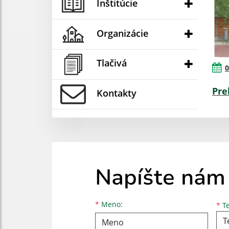
Inštitúcie
Organizácie
Tlačivá
0
Pre
Kontakty
Napíšte nám
Meno
Priezvisko
E-mailová adresa
*
Meno:
*
Te