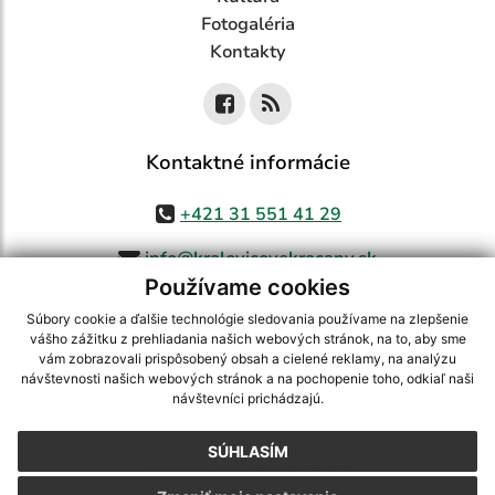
Fotogaléria
Kontakty
Kontaktné informácie
+421 31 551 41 29
info@kralovicovekracany.sk
Používame cookies
Súbory cookie a ďalšie technológie sledovania používame na zlepšenie
vášho zážitku z prehliadania našich webových stránok, na to, aby sme
využite možnosť získavania aktuálnych informácií s využitím RSS
,
vám zobrazovali prispôsobený obsah a cielené reklamy, na analýzu
CMS systém (redakčný) systém ECHELON 2,
Mapa stránok
,
web portál
,
návštevnosti našich webových stránok a na pochopenie toho, odkiaľ naši
návštevníci prichádzajú.
webhosting
,
webex.digital, s.r.o.
,
domény
,
registrácia domény
,
spoločnosť webex.digital, s.r.o.
,
technický prevádzkovateľ
SÚHLASÍM
Posledná aktualizácia:
05.08.2026