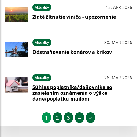
15. APR 2026
Aktuality
Zlaté žltnutie viniča - upozornenie
30. MAR 2026
Aktuality
Odstraňovanie konárov a kríkov
26. MAR 2026
Aktuality
Súhlas poplatníka/daňovníka so
zasielaním oznámenia o výške
dane/poplatku mailom
1
2
3
4
>