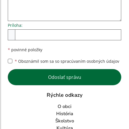
Príloha:
Príloha
*
povinné položky
*
Oboznámil som sa so
spracúvaním osobných údajov
Google reCaptcha Response
Odoslať správu
Rýchle odkazy
O obci
História
Školstvo
Kultúra