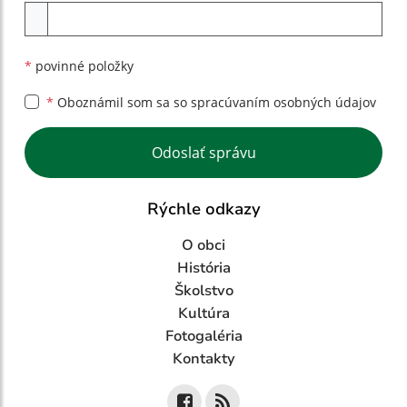
Príloha
*
povinné položky
*
Oboznámil som sa so
spracúvaním osobných údajov
Google reCaptcha Response
Odoslať správu
Rýchle odkazy
O obci
História
Školstvo
Kultúra
Fotogaléria
Kontakty