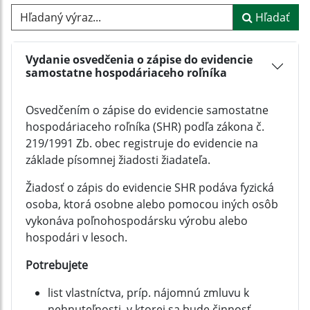
Hľadaný výraz...
Hľadať
Vydanie osvedčenia o zápise do evidencie
samostatne hospodáriaceho roľníka
Osvedčením o zápise do evidencie samostatne
hospodáriaceho roľníka (SHR) podľa zákona č.
219/1991 Zb. obec registruje do evidencie na
základe písomnej žiadosti žiadateľa.
Žiadosť o zápis do evidencie SHR podáva fyzická
osoba, ktorá osobne alebo pomocou iných osôb
vykonáva poľnohospodársku výrobu alebo
hospodári v lesoch.
Potrebujete
list vlastníctva, príp. nájomnú zmluvu k
nehnuteľnosti, v ktorej sa bude činnosť