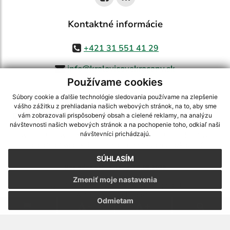
Kontaktné informácie
+421 31 551 41 29
info@kralovicovekracany.sk
Používame cookies
Súbory cookie a ďalšie technológie sledovania používame na zlepšenie
vášho zážitku z prehliadania našich webových stránok, na to, aby sme
využite možnosť získavania aktuálnych informácií s využitím RSS
,
vám zobrazovali prispôsobený obsah a cielené reklamy, na analýzu
CMS systém (redakčný) systém ECHELON 2,
Mapa stránok
,
web portál
,
návštevnosti našich webových stránok a na pochopenie toho, odkiaľ naši
návštevníci prichádzajú.
webhosting
,
webex.digital, s.r.o.
,
domény
,
registrácia domény
,
spoločnosť webex.digital, s.r.o.
,
technický prevádzkovateľ
SÚHLASÍM
Posledná aktualizácia:
05.08.2026
Zmeniť moje nastavenia
Vytlačiť stránku
|
Vyhlásenie o prístupnosti
Autorské práva
|
Cookies
Odmietam
.
.
.
.
.
.
webdesign
|