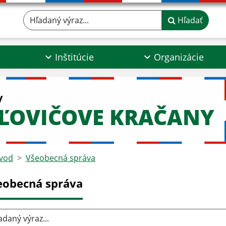
Hľadaný výraz...
Hľadať
Inštitúcie
Organizácie
y
ĽOVIČOVE KRAČANY
vod
Všeobecná správa
eobecná správa
aný výraz...