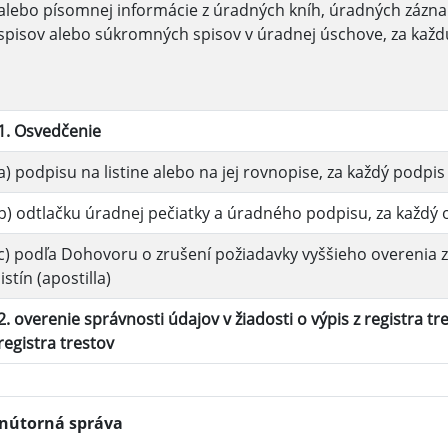
alebo písomnej informácie z úradných kníh, úradných záznamo
spisov alebo súkromných spisov v úradnej úschove, za každú
1. Osvedčenie
a) podpisu na listine alebo na jej rovnopise, za každý podpis
b) odtlačku úradnej pečiatky a úradného podpisu, za každý 
c) podľa Dohovoru o zrušení požiadavky vyššieho overenia 
listín (apostilla)
2. overenie správnosti údajov v žiadosti o výpis z registra tr
registra trestov
nútorná správa