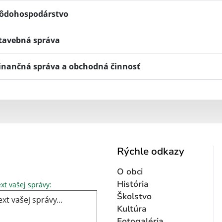
ôdohospodárstvo
tavebná správa
inančná správa a obchodná činnosť
Rýchle odkazy
O obci
Text vašej správy...
História
xt vašej správy:
Školstvo
Kultúra
Fotogaléria