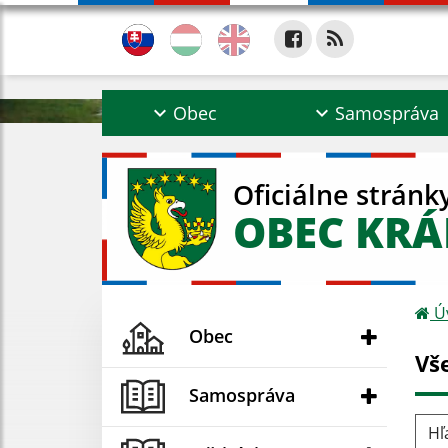
Obec
Samospráva
Oficiálne stránk
OBEC KRÁ
Ú
Obec
Vš
Samospráva
Hľad