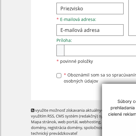
*
E-mailová adresa:
Príloha:
Príloha
*
povinné položky
*
Oboznámil som sa so
spracúvan
osobných údajov
Súbory co
prehliadania
využite možnosť získavania aktuálnych informácií s
cielené rekla
využitím RSS
, CMS systém (redakčný) systém ECHELON 2,
Mapa stránok
,
web portál
,
webhosting
,
webex.digital, s.r.o
domény
,
registrácia domény
,
spoločnosť webex.digital, s.r.
technický prevádzkovateľ