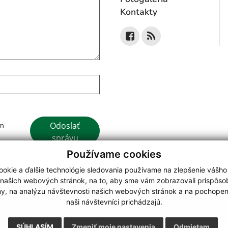
Kontakty
Google reCaptcha Response
Odoslať
ím
správu
Používame cookies
okie a ďalšie technológie sledovania používame na zlepšenie vášho
 našich webových stránok, na to, aby sme vám zobrazovali prispôs
my, na analýzu návštevnosti našich webových stránok a na pochopeni
webdesign
|
naši návštevníci prichádzajú.
.
,
o.
,
SÚHLASÍM
Zmeniť moje nastavenia
Odmietam