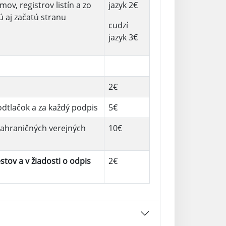
v, registrov listín a zo
jazyk 2€
 aj začatú stranu
cudzí
jazyk 3€
2€
odtlačok a za každý podpis
5€
zahraničných verejných
10€
estov a v žiadosti o odpis
2€