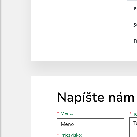
P
S
F
Napíšte nám
Meno
Priezvisko
E-mailová adresa
*
Meno:
*
Te
*
Priezvisko: