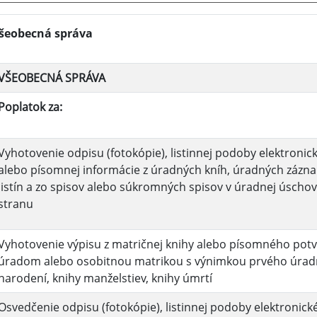
šeobecná správa
VŠEOBECNÁ SPRÁVA
Poplatok za:
Vyhotovenie odpisu (fotokópie), listinnej podoby elektroni
alebo písomnej informácie z úradných kníh, úradných záznam
listín a zo spisov alebo súkromných spisov v úradnej úschov
stranu
Vyhotovenie výpisu z matričnej knihy alebo písomného pot
úradom alebo osobitnou matrikou s výnimkou prvého úradn
narodení, knihy manželstiev, knihy úmrtí
Osvedčenie odpisu (fotokópie), listinnej podoby elektronic