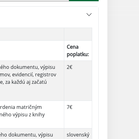
Cena
poplatku:
ckého dokumentu, výpisu
2€
ov, evidencií, registrov
e, za každú aj začatú
vrdenia matričným
7€
ého výpisu z knihy
kého dokumentu, výpisu
slovenský