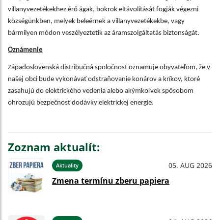
villanyvezetékekhez érő ágak, bokrok eltávolítását fogják végezni
községünkben, melyek beleérnek a villanyvezetékekbe, vagy
bármilyen módon veszélyeztetik az áramszolgáltatás biztonságát.
Oznámenie
Západoslovenská distribu
č
n
á
spolo
č
nos
ť
oznamuje obyvate
ľ
om,
ž
e v
na
š
ej obci bude vykon
á
va
ť
odstra
ň
ovanie kon
á
rov a kr
í
kov, ktor
é
zasahuj
ú
do elektrick
é
ho vedenia alebo ak
ý
mko
ľ
vek sp
ô
sobom
ohrozuj
ú
bezpe
č
nos
ť
dod
á
vky elektrickej energie.
Zoznam aktualít:
05. AUG 2026
Aktuality
Zmena termínu zberu papiera