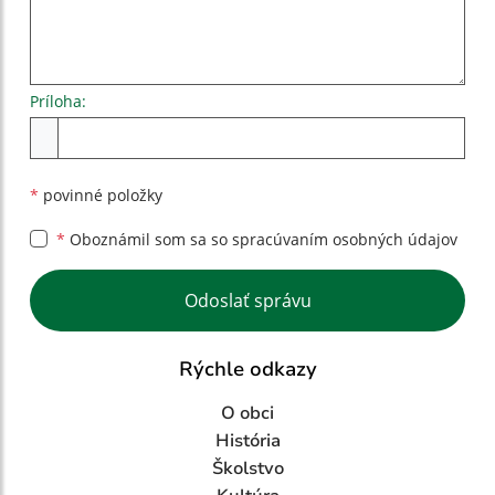
Príloha:
Príloha
*
povinné položky
*
Oboznámil som sa so
spracúvaním osobných údajov
Google reCaptcha Response
Odoslať správu
Rýchle odkazy
O obci
História
Školstvo