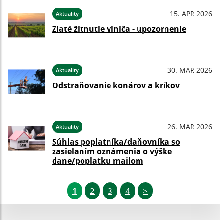
15. APR 2026
Aktuality
Zlaté žltnutie viniča - upozornenie
30. MAR 2026
Aktuality
Odstraňovanie konárov a kríkov
26. MAR 2026
Aktuality
Súhlas poplatníka/daňovníka so
zasielaním oznámenia o výške
dane/poplatku mailom
1
2
3
4
>