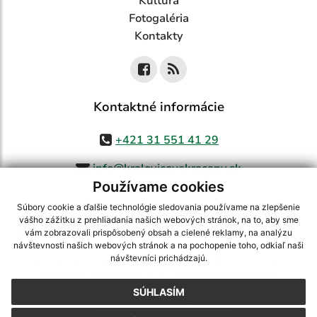
Kultúra
Fotogaléria
Kontakty
Kontaktné informácie
+421 31 551 41 29
info@kralovicovekracany.sk
Používame cookies
Súbory cookie a ďalšie technológie sledovania používame na zlepšenie
vášho zážitku z prehliadania našich webových stránok, na to, aby sme
využite možnosť získavania aktuálnych informácií s využitím RSS
,
vám zobrazovali prispôsobený obsah a cielené reklamy, na analýzu
CMS systém (redakčný) systém ECHELON 2,
Mapa stránok
,
web portál
,
návštevnosti našich webových stránok a na pochopenie toho, odkiaľ naši
návštevníci prichádzajú.
webhosting
,
webex.digital, s.r.o.
,
domény
,
registrácia domény
,
spoločnosť webex.digital, s.r.o.
,
technický prevádzkovateľ
SÚHLASÍM
Posledná aktualizácia:
05.08.2026