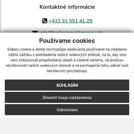
Kontaktné informácie
+421 31 551 41 29
info@kralovicovekracany.sk
Používame cookies
Súbory cookie a ďalšie technológie sledovania používame na zlepšenie
vášho zážitku z prehliadania našich webových stránok, na to, aby sme
využite možnosť získavania aktuálnych informácií s využitím RSS
,
vám zobrazovali prispôsobený obsah a cielené reklamy, na analýzu
CMS systém (redakčný) systém ECHELON 2,
Mapa stránok
,
web portál
,
návštevnosti našich webových stránok a na pochopenie toho, odkiaľ naši
návštevníci prichádzajú.
webhosting
,
webex.digital, s.r.o.
,
domény
,
registrácia domény
,
spoločnosť webex.digital, s.r.o.
,
technický prevádzkovateľ
SÚHLASÍM
Posledná aktualizácia:
05.08.2026
Zmeniť moje nastavenia
Vytlačiť stránku
|
Vyhlásenie o prístupnosti
Autorské práva
|
Cookies
Odmietam
.
.
.
.
.
.
webdesign
|