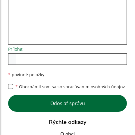
Príloha:
Príloha
*
povinné položky
*
Oboznámil som sa so
spracúvaním osobných údajov
Google reCaptcha Response
Odoslať správu
Rýchle odkazy
O obci