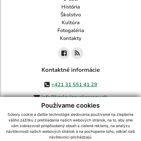
História
Školstvo
Kultúra
Fotogaléria
Kontakty
Kontaktné informácie
+421 31 551 41 29
info@kralovicovekracany.sk
Používame cookies
Súbory cookie a ďalšie technológie sledovania používame na zlepšenie
vášho zážitku z prehliadania našich webových stránok, na to, aby sme
využite možnosť získavania aktuálnych informácií s využitím RSS
,
vám zobrazovali prispôsobený obsah a cielené reklamy, na analýzu
CMS systém (redakčný) systém ECHELON 2,
Mapa stránok
,
web portál
,
návštevnosti našich webových stránok a na pochopenie toho, odkiaľ naši
návštevníci prichádzajú.
webhosting
,
webex.digital, s.r.o.
,
domény
,
registrácia domény
,