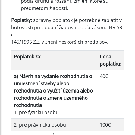
podľa druhu a rozsahu zmien, ktoré sú
predmetom žiadosti.
Poplatky:
správny poplatok je potrebné zaplatiť v
hotovosti pri podaní žiadosti podľa zákona NR SR
č.
145/1995 Z.z. v znení neskorších predpisov.
Poplatok za:
Cena
poplatku:
a) Návrh na vydanie rozhodnutia o
40€
umiestnení stavby alebo
rozhodnutia o využití územia alebo
rozhodnutia o zmene územného
rozhodnutia
1. pre fyzickú osobu
2. pre právnickú osobu
100€