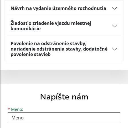
Návrh na vydanie územného rozhodnutia
Žiadosť o zriadenie vjazdu miestnej
komunikácie
Povolenie na odstránenie stavby,
nariadenie odstránenia stavby, dodatočné
povolenie stavieb
Napíšte nám
Meno
Priezvisko
E-mailová adresa
*
Meno: