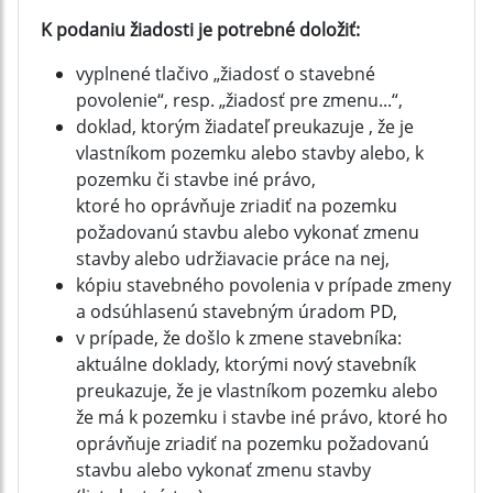
K podaniu žiadosti je potrebné doložiť:
vyplnené tlačivo „žiadosť o stavebné
povolenie“, resp. „žiadosť pre zmenu...“,
doklad, ktorým žiadateľ preukazuje , že je
vlastníkom pozemku alebo stavby alebo, k
pozemku či stavbe iné právo,
ktoré ho oprávňuje zriadiť na pozemku
požadovanú stavbu alebo vykonať zmenu
stavby alebo udržiavacie práce na nej,
kópiu stavebného povolenia v prípade zmeny
a odsúhlasenú stavebným úradom PD,
v prípade, že došlo k zmene stavebníka:
aktuálne doklady, ktorými nový stavebník
preukazuje, že je vlastníkom pozemku alebo
že má k pozemku i stavbe iné právo, ktoré ho
oprávňuje zriadiť na pozemku požadovanú
stavbu alebo vykonať zmenu stavby