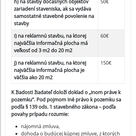
h) na stavby dočasných objektov
50€
zariadení staveniska, ak sa vydáva
samostatné stavebné povolenie na
stavby
i) na reklamnú stavbu, na ktorej
60€
najväčšia informačná plocha má
veľkosť od 3 m2 do 20 m2
j) na reklamnú stavbu, na ktorej
150€
najväčšia informačná plocha je
väčšia ako 20 m2
K žiadosti žiadateľ doloží doklad o „inom práve k
pozemku“. Pod pojmom iné právo k pozemku sa
podľa § 139 ods. 1 stavebného zákona – podľa
povahy prípadu rozumie:
nájomná zmluva,
dohoda o budúcej kúpnej zmluve, z ktorých