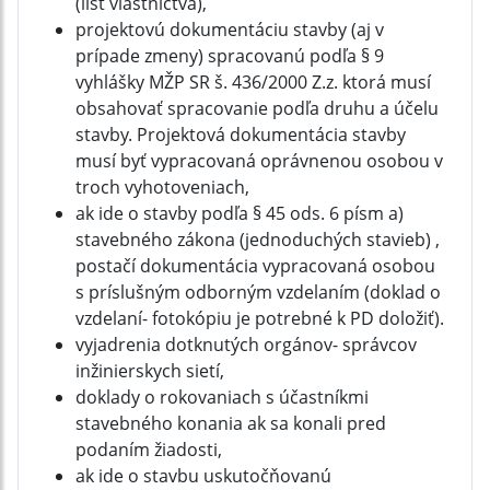
(list vlastníctva),
projektovú dokumentáciu stavby (aj v
prípade zmeny) spracovanú podľa § 9
vyhlášky MŽP SR š. 436/2000 Z.z. ktorá musí
obsahovať spracovanie podľa druhu a účelu
stavby. Projektová dokumentácia stavby
musí byť vypracovaná oprávnenou osobou v
troch vyhotoveniach,
ak ide o stavby podľa § 45 ods. 6 písm a)
stavebného zákona (jednoduchých stavieb) ,
postačí dokumentácia vypracovaná osobou
s príslušným odborným vzdelaním (doklad o
vzdelaní- fotokópiu je potrebné k PD doložiť).
vyjadrenia dotknutých orgánov- správcov
inžinierskych sietí,
doklady o rokovaniach s účastníkmi
stavebného konania ak sa konali pred
podaním žiadosti,
ak ide o stavbu uskutočňovanú