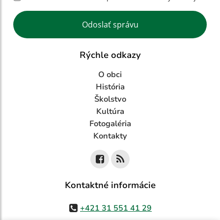
Google reCaptcha Response
Odoslať správu
Rýchle odkazy
O obci
História
Školstvo
Kultúra
Fotogaléria
Kontakty
Kontaktné informácie
+421 31 551 41 29