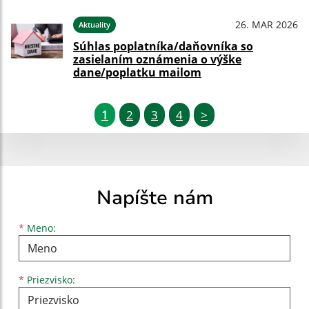
26. MAR 2026
Aktuality
Súhlas poplatníka/daňovníka so
zasielaním oznámenia o výške
dane/poplatku mailom
1
2
3
4
>
Napíšte nám
Meno
Priezvisko
E-mailová adresa
*
Meno:
*
Priezvisko: