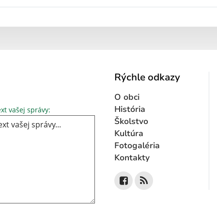
Rýchle odkazy
O obci
Text vašej správy...
História
xt vašej správy:
Školstvo
Kultúra
Fotogaléria
Kontakty