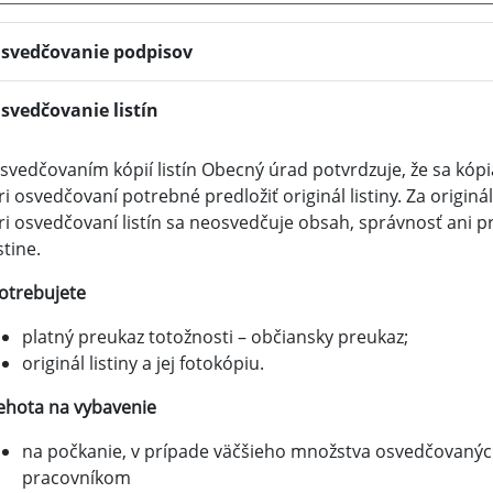
svedčovanie podpisov
svedčovanie listín
svedčovaním kópií listín Obecný úrad potvrdzuje, že sa kópia
ri osvedčovaní potrebné predložiť originál listiny. Za originá
ri osvedčovaní listín sa neosvedčuje obsah, správnosť ani 
istine.
otrebujete
platný preukaz totožnosti – občiansky preukaz;
originál listiny a jej fotokópiu.
ehota na vybavenie
na počkanie, v prípade väčšieho množstva osvedčovanýc
pracovníkom