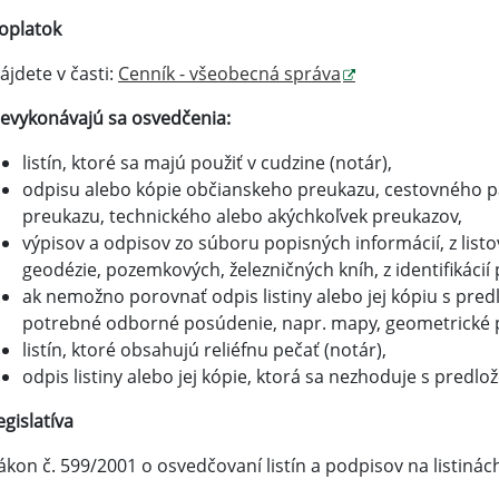
oplatok
ájdete v časti:
Cenník - všeobecná správa
evykonávajú sa osvedčenia:
listín, ktoré sa majú použiť v cudzine (notár),
odpisu alebo kópie občianskeho preukazu, cestovného p
preukazu, technického alebo akýchkoľvek preukazov,
výpisov a odpisov zo súboru popisných informácií, z listo
geodézie, pozemkových, železničných kníh, z identifikácií 
ak nemožno porovnať odpis listiny alebo jej kópiu s predl
potrebné odborné posúdenie, napr. mapy, geometrické p
listín, ktoré obsahujú reliéfnu pečať (notár),
odpis listiny alebo jej kópie, ktorá sa nezhoduje s predlo
egislatíva
ákon č. 599/2001 o osvedčovaní listín a podpisov na listin