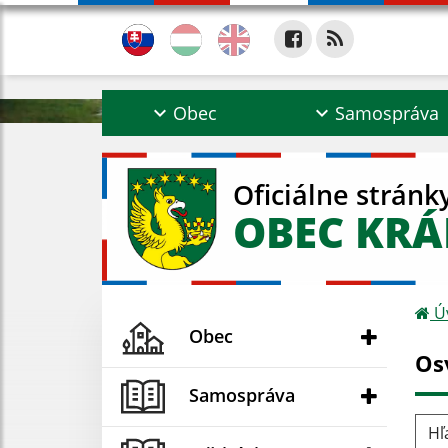
Obec
Samospráva
Oficiálne stránk
OBEC KRÁ
Ú
Obec
Os
Samospráva
Hľad