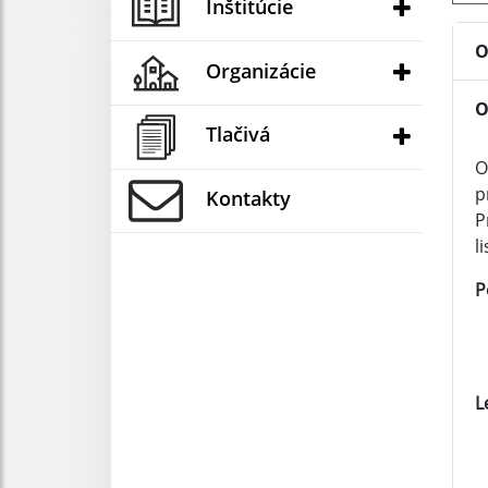
Inštitúcie
O
Organizácie
O
Tlačivá
O
p
Kontakty
P
l
P
L