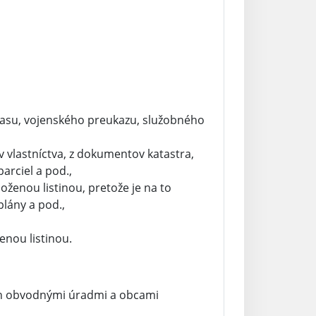
asu, vojenského preukazu, služobného
v vlastníctva, z dokumentov katastra,
parciel a pod.,
oženou listinou, pretože je na to
lány a pod.,
ženou listinou.
ách obvodnými úradmi a obcami