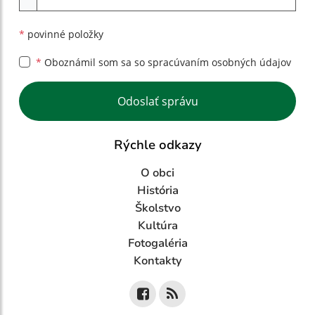
*
povinné položky
*
Oboznámil som sa so
spracúvaním osobných údajov
Google reCaptcha Response
Odoslať správu
Rýchle odkazy
O obci
História
Školstvo
Kultúra
Fotogaléria
Kontakty