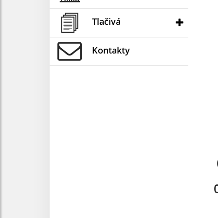
25
Tlačivá
2
Kontakty
29
3
31
01
02
05
0