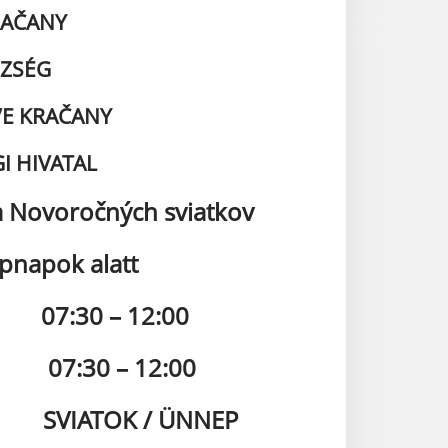
RAČANY
ÖZSÉG
E KRAČANY
I HIVATAL
a Novoročných sviatkov
pnapok alatt
7:30 – 12:00
7:30 – 12:00
VIATOK / ÜNNEP