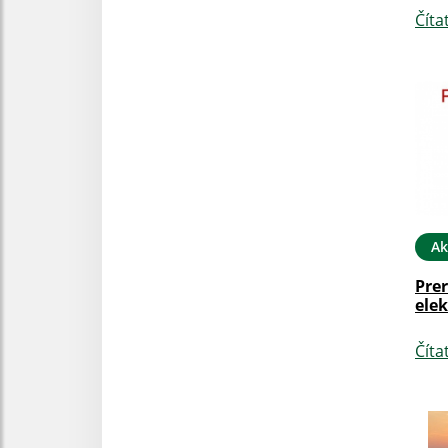
Číta
Ak
Prer
elek
Číta