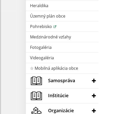
Heraldika
Územný plán obce
Pohrebisko
Medzinárodné vzťahy
Fotogaléria
Videogaléria
☆ Mobilná aplikácia obce
22
Samospráva
2
Inštitúcie
2
Organizácie