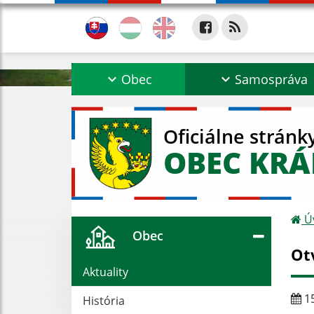
Obec
Samospráva
Oficiálne stránk
OBEC KRÁ
Ú
Obec
Ot
Aktuality
15
História