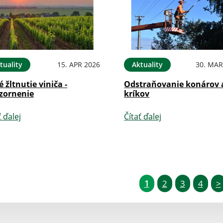
tuality
15. APR 2026
Aktuality
30. MAR
é žltnutie viniča -
Odstraňovanie konárov 
zornenie
kríkov
ť ďalej
Čítať ďalej
1
2
3
4
>