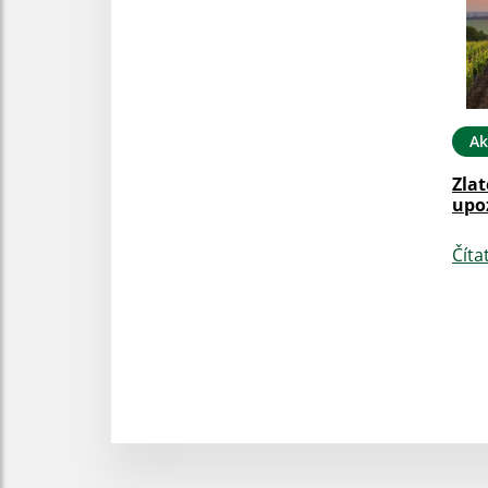
Ak
Zlat
upo
Číta