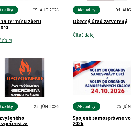
tuality
05. AUG 2026
Aktuality
04. AUG
na termínu zberu
Obecný úrad zatvorený
iera
Čítať ďalej
ť ďalej
tuality
25. JÚN 2026
Aktuality
25. JÚ
 zvýšeného
Spojené samosprávne vo
ezpečenstva
2026