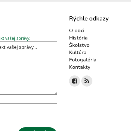
Rýchle odkazy
O obci
Text vašej správy...
História
xt vašej správy:
Školstvo
Kultúra
Fotogaléria
Kontakty
Google reCaptcha Response