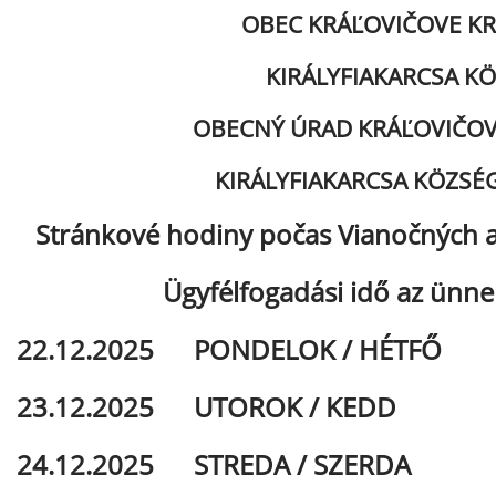
OBEC KRÁĽOVIČOVE K
KIRÁLYFIAKARCSA K
OBECNÝ ÚRAD KRÁĽOVIČOV
KIRÁLYFIAKARCSA KÖZSÉG
Stránkové hodiny počas Vianočných 
Ügyfélfogadási idő az ünne
.12.2025 PONDELOK / HÉTFŐ 0
3.12.2025 UTOROK / KEDD 0
4.12.2025 STREDA / SZERDA S