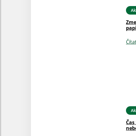
Ak
Zme
pap
Číta
Ak
Čas
neb