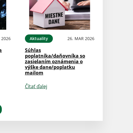
 2026
Aktuality
26. MAR 2026
a
Súhlas
poplatníka/daňovníka so
zasielaním oznámenia o
výške dane/poplatku
mailom
Čítať ďalej