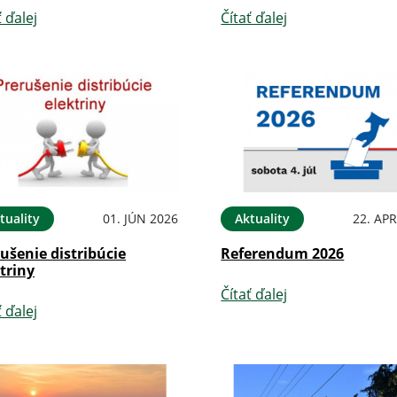
ť ďalej
Čítať ďalej
tuality
01. JÚN 2026
Aktuality
22. APR
ušenie distribúcie
Referendum 2026
triny
Čítať ďalej
ť ďalej