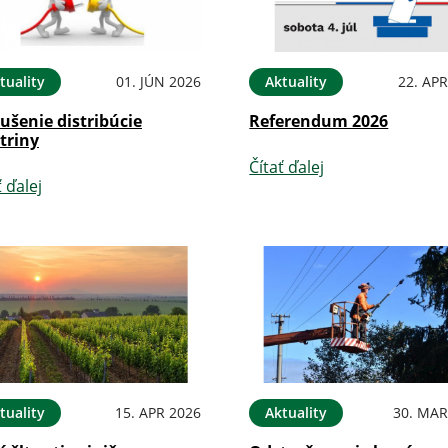
tuality
01. JÚN 2026
Aktuality
22. APR
ušenie distribúcie
Referendum 2026
triny
Čítať ďalej
ť ďalej
tuality
15. APR 2026
Aktuality
30. MAR