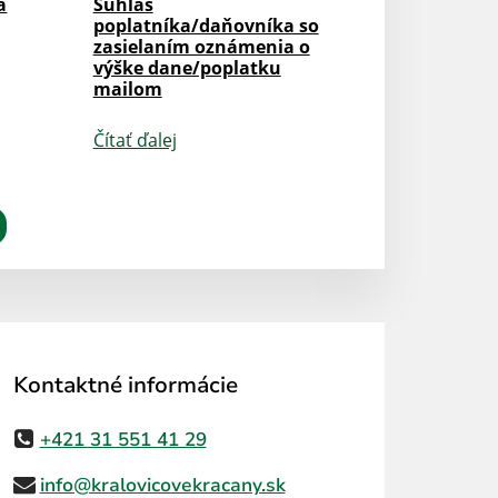
a
Súhlas
poplatníka/daňovníka so
zasielaním oznámenia o
výške dane/poplatku
mailom
Čítať ďalej
Kontaktné informácie
+421 31 551 41 29
info@kralovicovekracany.sk