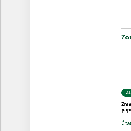
Zo
Ak
Zme
pap
Číta