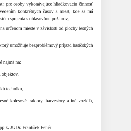
sť; pre osoby vykonávajúce hliadkovaciu činnosť
vedením konkrétnych časov a miest, kde sa má
stém spojenia s ohlasovňou požiarov,
na určenom mieste v závislosti od plochy lesných
, ktorý umožňuje bezproblémový príjazd hasičských
né najmä na:
 objektov,
skú techniku,
esné kolesové traktory, harvestory a iné vozidlá,
pplk. JUDr. František Fehér