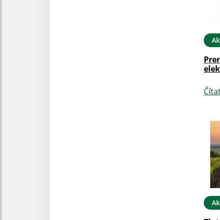
Ak
Prer
elek
Číta
Ak