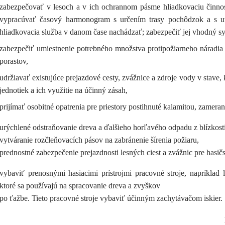
zabezpečovať v lesoch a v ich ochrannom pásme hliadkovaciu činno
vypracúvať časový harmonogram s určením trasy pochôdzok a s u
hliadkovacia služba v danom čase nachádzať; zabezpečiť jej vhodný sy
zabezpečiť umiestnenie potrebného množstva protipožiarneho náradia 
porastov,
udržiavať existujúce prejazdové cesty, zvážnice a zdroje vody v stave
jednotiek a ich využitie na účinný zásah,
prijímať osobitné opatrenia pre priestory postihnuté kalamitou, zamera
urýchlené odstraňovanie dreva a ďalšieho horľavého odpadu z blízkosti
vytváranie rozčleňovacích pásov na zabránenie šírenia požiaru,
prednostné zabezpečenie prejazdnosti lesných ciest a zvážnic pre hasič
vybaviť prenosnými hasiacimi prístrojmi pracovné stroje, napríklad l
ktoré sa používajú na spracovanie dreva a zvyškov
po ťažbe. Tieto pracovné stroje vybaviť účinným zachytávačom iskier.