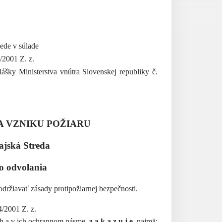
ede v súlade
4/2001 Z. z.
ášky Ministerstva vnútra Slovenskej republiky č.
 VZNIKU POŽIARU
jská Streda
do odvolania
ržiavať zásady protipožiarnej bezpečnosti.
4/2001 Z. z.
och a v ich ochrannom pásme
z a k a z u j e
najmä: