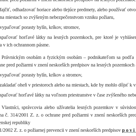
fajčiť, odhadzovať horiace alebo tlejúce predmety, alebo používať otv
na miestach so zvýšeným nebezpečenstvom vzniku požiaru,
vypaľovať porasty bylín, kríkov, stromov,
spaľovať horľavé látky na lesných pozemkoch, pre ktoré je vyhlás
a v ich ochrannom pásme.
Právnickým osobám a fyzickým osobám – podnikateľom sa podľa § 
ane pred požiarmi v znení neskorších predpisov na lesných pozemkoc
vypaľovať porasty bylín, kríkov a stromov,
zakladať oheň v priestoroch alebo na miestach, kde by mohlo dôjsť k v
spaľovať horľavé látky na voľnom priestranstve v čase zvýšeného neb
Vlastníci, správcovia alebo užívatelia lesných pozemkov v súvislo
na č. 314/2001 Z. z. o ochrane pred požiarmi v znení neskorších pre
enskej republiky
1/2002 Z. z. o požiarnej prevencii v znení neskorších predpisov
p o v i