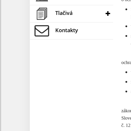
Tlačivá
Kontakty
ochr
záko
Slov
č. 12