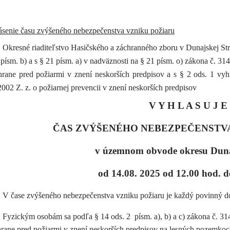
ásenie času zvýšeného nebezpečenstva vzniku požiaru
Okresné riaditeľstvo Hasičského a záchranného zboru v Dunajskej Str
 písm. b) a s § 21 písm. a) v nadväznosti na § 21 písm. o) zákona č. 31
hrane pred požiarmi v znení neskorších predpisov a s § 2 ods. 1 vyhl
002 Z. z. o požiarnej prevencii v znení neskorších predpisov
V Y H L A S U J E
ČAS ZVÝŠENÉHO NEBEZPEČENSTVA
v územnom obvode okresu Duna
od 14.08. 2025 od 12.00 hod. 
V čase zvýšeného nebezpečenstva vzniku požiaru je každý povinný dod
Fyzickým osobám sa podľa § 14 ods. 2 písm. a), b) a c) zákona č. 31
hrane pred požiarmi v znení neskorších predpisov na lesných pozemk