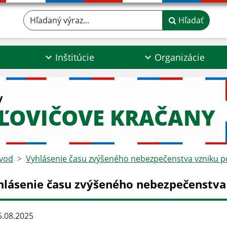
Hľadaný výraz...
Hľadať
Inštitúcie
Organizácie
y
ĽOVIČOVE KRAČANY
vod
Vyhlásenie času zvýšeného nebezpečenstva vzniku p
hlásenie času zvýšeného nebezpečenstva
.08.2025