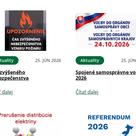
tuality
25. JÚN 2026
Aktuality
25. JÚ
 zvýšeného
Spojené samosprávne vo
ezpečenstva
2026
ť ďalej
Čítať ďalej