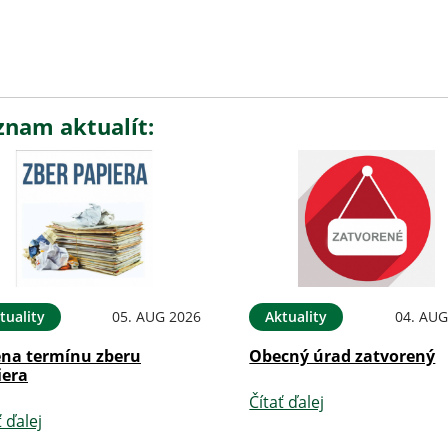
znam aktualít:
tuality
05. AUG 2026
Aktuality
04. AUG
na termínu zberu
Obecný úrad zatvorený
iera
Čítať ďalej
ť ďalej