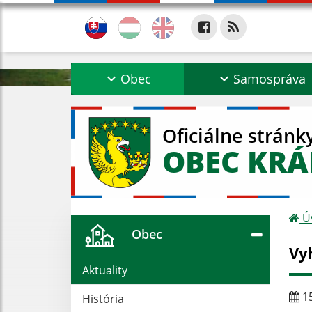
Obec
Samospráva
Oficiálne stránk
OBEC KRÁ
Ú
Obec
Vy
Aktuality
15
História