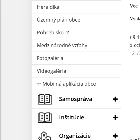
Vec
Heraldika
Vyhl
Územný plán obce
Pohrebisko
s § 4
Medzinárodné vzťahy
o oc
121/2
Fotogaléria
Videogaléria
☆ Mobilná aplikácia obce
Samospráva
Inštitúcie
Organizácie
o oc