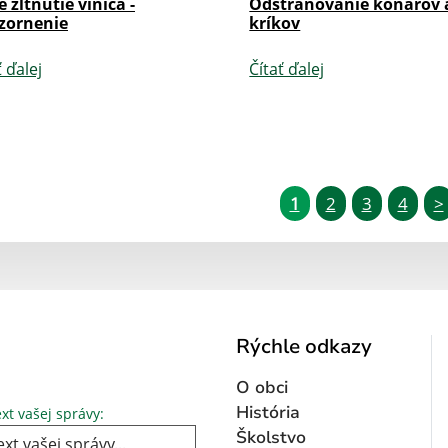
é žltnutie viniča -
Odstraňovanie konárov 
zornenie
kríkov
ť ďalej
Čítať ďalej
1
2
3
4
>
Rýchle odkazy
O obci
Text vašej správy...
História
xt vašej správy:
Školstvo