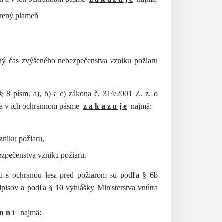
orený plameň
ený čas zvýšeného nebezpečenstva vzniku požiaru
8 písm. a), b) a c) zákona č. 314/2001 Z. z. o
h a v ich ochrannom pásme
z a k a z u j e
najmä:
zniku požiaru,
ezpečenstva vzniku požiaru.
sti s ochranou lesa pred požiarom sú podľa § 6b
dpisov a podľa § 10 vyhlášky Ministerstva vnútra
 n n í
najmä: