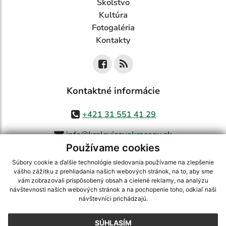
Školstvo
Kultúra
Fotogaléria
Kontakty
Kontaktné informácie
+421 31 551 41 29
info@kralovicovekracany.sk
Používame cookies
Súbory cookie a ďalšie technológie sledovania používame na zlepšenie
vášho zážitku z prehliadania našich webových stránok, na to, aby sme
využite možnosť získavania aktuálnych informácií s využitím RSS
,
vám zobrazovali prispôsobený obsah a cielené reklamy, na analýzu
CMS systém (redakčný) systém ECHELON 2,
Mapa stránok
,
web portál
,
návštevnosti našich webových stránok a na pochopenie toho, odkiaľ naši
návštevníci prichádzajú.
webhosting
,
webex.digital, s.r.o.
,
domény
,
registrácia domény
,
spoločnosť webex.digital, s.r.o.
,
technický prevádzkovateľ
SÚHLASÍM