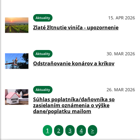
15. APR 2026
Aktuality
Zlaté žltnutie viniča - upozornenie
30. MAR 2026
Aktuality
Odstraňovanie konárov a kríkov
26. MAR 2026
Aktuality
Súhlas poplatníka/daňovníka so
zasielaním oznámenia o výške
dane/poplatku mailom
1
2
3
4
>