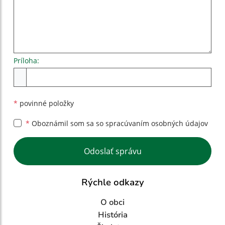
Príloha:
Príloha
*
povinné položky
*
Oboznámil som sa so
spracúvaním osobných údajov
Google reCaptcha Response
Odoslať správu
Rýchle odkazy
O obci
História