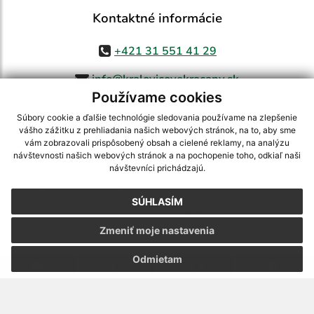
Kontaktné informácie
+421 31 551 41 29
info@kralovicovekracany.sk
Používame cookies
Súbory cookie a ďalšie technológie sledovania používame na zlepšenie
vášho zážitku z prehliadania našich webových stránok, na to, aby sme
využite možnosť získavania aktuálnych informácií s využitím RSS
,
vám zobrazovali prispôsobený obsah a cielené reklamy, na analýzu
CMS systém (redakčný) systém ECHELON 2,
Mapa stránok
,
web portál
,
návštevnosti našich webových stránok a na pochopenie toho, odkiaľ naši
návštevníci prichádzajú.
webhosting
,
webex.digital, s.r.o.
,
domény
,
registrácia domény
,
spoločnosť webex.digital, s.r.o.
,
technický prevádzkovateľ
SÚHLASÍM
Posledná aktualizácia:
05.08.2026
Zmeniť moje nastavenia
Vytlačiť stránku
|
Vyhlásenie o prístupnosti
Autorské práva
|
Cookies
Odmietam
.
.
.
.
.
.
webdesign
|