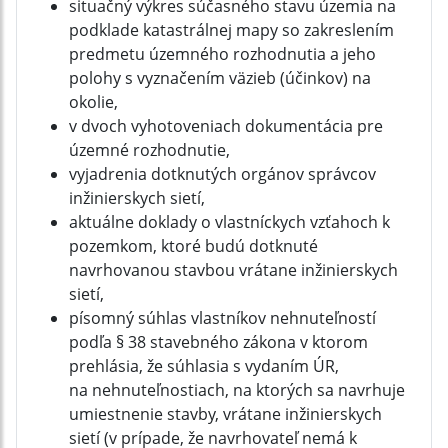
situačný výkres súčasného stavu územia na
podklade katastrálnej mapy so zakreslením
predmetu územného rozhodnutia a jeho
polohy s vyznačením väzieb (účinkov) na
okolie,
v dvoch vyhotoveniach dokumentácia pre
územné rozhodnutie,
vyjadrenia dotknutých orgánov správcov
inžinierskych sietí,
aktuálne doklady o vlastníckych vzťahoch k
pozemkom, ktoré budú dotknuté
navrhovanou stavbou vrátane inžinierskych
sietí,
písomný súhlas vlastníkov nehnuteľností
podľa § 38 stavebného zákona v ktorom
prehlásia, že súhlasia s vydaním ÚR,
na nehnuteľnostiach, na ktorých sa navrhuje
umiestnenie stavby, vrátane inžinierskych
sietí (v prípade, že navrhovateľ nemá k