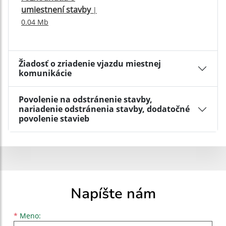
umiestnení stavby
|
0.04 Mb
Žiadosť o zriadenie vjazdu miestnej
komunikácie
Povolenie na odstránenie stavby,
nariadenie odstránenia stavby, dodatočné
povolenie stavieb
Napíšte nám
Meno
Priezvisko
E-mailová adresa
*
Meno: