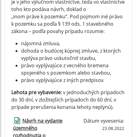
je v jeho výlučnom vlastníctve, teda vo vlastníctve
toho kto podáva návrh, doklad o
„inom práve k pozemku“. Pod pojmom iné právo
k pozemku sa podľa § 139 ods. 1 stavebného
zákona – podľa povahy prípadu rozumie:
nájomná zmluva,
dohoda o budúcej kúpnej zmluve, z ktorých
vyplýva právo uskutočniť stavbu,
právo vyplývajúce z vecného bremena
spojeného s pozemkom alebo stavbou,
právo vyplývajúce z iných predpisov.
Lehota pre vybavenie:
v jednoduchých prípadoch
do 30 dní, v zložitejších prípadoch do 60 dní, v
prípade prerušenia konania lehoty neplynú).
Návrh na vydanie
Dátum vyvesenia:
územného
23.08.2022
rozhodnutia o