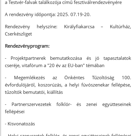
a Testvér-falvak találkozója című fesztiválrendezvényére
A rendezvény időpontja: 2025. 07.19-20.
Rendezvény helyszíne: Királyfiakarcsa – Kultúrház,
Cserkészliget
Rendezvényprogram:
- Projektpartnerek bemutatkozása és jó tapasztalatok
cseréje, vitafórum a "20 év az EU-ban" témában
- Megemlékezés az Önkéntes Tűzoltóság 100.
évfordulójáról, koszorúzás, a helyi fúvószenekar fellépése,
tűzoltók bemutatói, kiállítás
- Partnerszervezetek folklór- és zenei együtteseinek
fellépései
- Kisvonatozás
- Helyi szervezetek folklór- és zenei együtteseinek fellépései