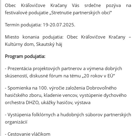
Obec Kráľovičove Kračany Vás srdečne pozýva na
festivalové podujatie „Stretnutie partnerských obcí“
Termín podujatia: 19-20.07.2025.
Miesto konania podujatia: Obec Kráľovičove Kračany –
Kultúrny dom, Skautský háj
Program podujatia:
- Prezentácia projektových partnerov a výmena dobrých
skúseností, diskusné fórum na tému „20 rokov v EÚ“
- Spomienka na 100. výročie založenia Dobrovoľného
hasičského zboru, kladenie vencov, vystúpenie dychového
orchestra DHZO, ukážky hasičov, výstava
- Vystúpenia folklórnych a hudobných súborov partnerských
organizácií
- Cestovanie vláčikom