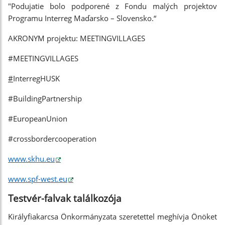
"Podujatie bolo podporené z Fondu malých projektov
Programu Interreg Maďarsko – Slovensko.“
AKRONYM projektu: MEETINGVILLAGES
#MEETINGVILLAGES
#
InterregHUSK
#BuildingPartnership
#EuropeanUnion
#crossbordercooperation
www.skhu.eu
www.spf-west.eu
Testvér-falvak találkozója
Királyfiakarcsa Önkormányzata szeretettel meghívja Önöket