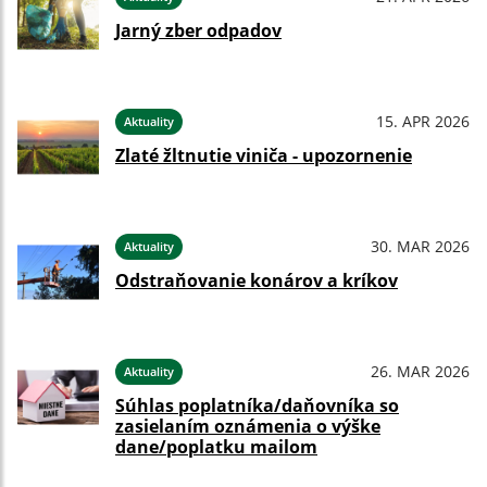
Jarný zber odpadov
15. APR 2026
Aktuality
Zlaté žltnutie viniča - upozornenie
30. MAR 2026
Aktuality
Odstraňovanie konárov a kríkov
26. MAR 2026
Aktuality
Súhlas poplatníka/daňovníka so
zasielaním oznámenia o výške
dane/poplatku mailom