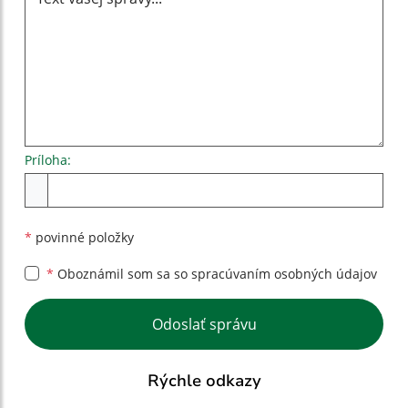
Príloha:
Príloha
*
povinné položky
*
Oboznámil som sa so
spracúvaním osobných údajov
Google reCaptcha Response
Odoslať správu
Rýchle odkazy