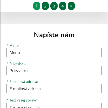
1
2
3
4
>
Napíšte nám
Meno
Priezvisko
E-mailová adresa
*
Meno:
*
Priezvisko:
*
E-mailová adresa:
Text vašej správy...
*
Text vašej správy: