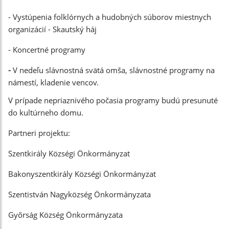
- Vystúpenia folklórnych a hudobných súborov miestnych
organizácií - Skautský háj
- Koncertné programy
-
V nedeľu slávnostná svätá omša, slávnostné programy na
námestí, kladenie vencov.
V prípade nepriaznivého počasia programy budú presunuté
do kultúrneho domu.
Partneri projektu:
Szentkirály Községi Önkormányzat
Bakonyszentkirály Községi Önkormányzat
Szentistván Nagyközség Önkormányzata
Győrság Község Önkormányzata