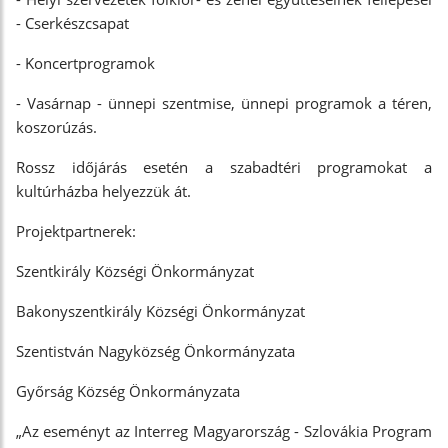
- Cserkészcsapat
- Koncertprogramok
- Vasárnap - ünnepi szentmise, ünnepi programok a téren,
koszorúzás.
Rossz időjárás esetén a szabadtéri programokat a
kultúrházba helyezzük át.
Projektpartnerek:
Szentkirály Községi Önkormányzat
Bakonyszentkirály Községi Önkormányzat
Szentistván Nagyközség Önkormányzata
Győrság Község Önkormányzata
„Az eseményt az Interreg Magyarország - Szlovákia Program