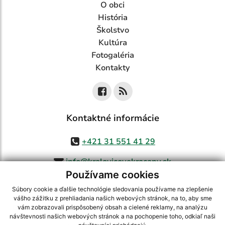
O obci
História
Školstvo
Kultúra
Fotogaléria
Kontakty
Kontaktné informácie
+421 31 551 41 29
info@kralovicovekracany.sk
Používame cookies
Súbory cookie a ďalšie technológie sledovania používame na zlepšenie
vášho zážitku z prehliadania našich webových stránok, na to, aby sme
využite možnosť získavania aktuálnych informácií s využitím RSS
,
vám zobrazovali prispôsobený obsah a cielené reklamy, na analýzu
CMS systém (redakčný) systém ECHELON 2,
Mapa stránok
,
web portál
,
návštevnosti našich webových stránok a na pochopenie toho, odkiaľ naši