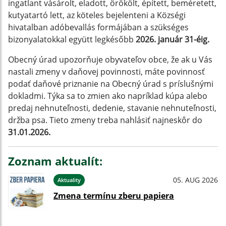
ingatlant vásárolt, eladott, örökölt, épített, beméretett,
kutyatartó lett, az köteles bejelenteni a Községi
hivatalban adóbevallás formájában a szükséges
bizonyalatokkal együtt legkésőbb
2026. január 31-éig.
Obecný úrad upozorňuje obyvateľov obce, že ak u Vás
nastali zmeny v daňovej povinnosti, máte povinnosť
podať daňové priznanie na Obecný úrad s príslušnými
dokladmi. Týka sa to zmien ako napríklad kúpa alebo
predaj nehnuteľnosti, dedenie, stavanie nehnuteľnosti,
držba psa. Tieto zmeny treba nahlásiť najneskôr do
31.01.2026.
Zoznam aktualít:
05. AUG 2026
Aktuality
Zmena termínu zberu papiera