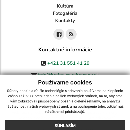
Kultúra
Fotogaléria
Kontakty
Kontaktné informácie
+421 31 551 41 29
info@kralovicovekracany.sk
Používame cookies
Súbory cookie a ďalšie technológie sledovania používame na zlepšenie
vášho zážitku z prehliadania našich webových stránok, na to, aby sme
využite možnosť získavania aktuálnych informácií s využitím RSS
,
vám zobrazovali prispôsobený obsah a cielené reklamy, na analýzu
CMS systém (redakčný) systém ECHELON 2,
Mapa stránok
,
web portál
,
návštevnosti našich webových stránok a na pochopenie toho, odkiaľ naši
návštevníci prichádzajú.
webhosting
,
webex.digital, s.r.o.
,
domény
,
registrácia domény
,
spoločnosť webex.digital, s.r.o.
,
technický prevádzkovateľ
SÚHLASÍM