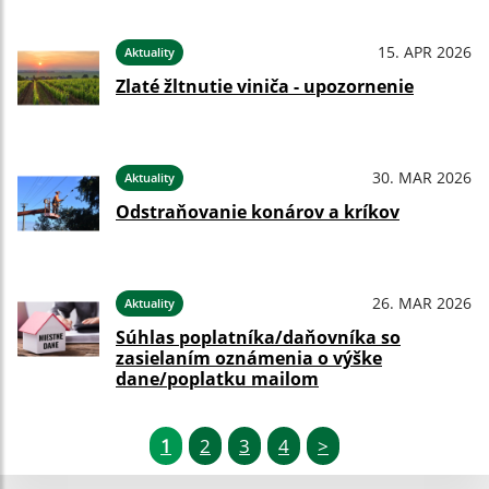
15. APR 2026
Aktuality
Zlaté žltnutie viniča - upozornenie
30. MAR 2026
Aktuality
Odstraňovanie konárov a kríkov
26. MAR 2026
Aktuality
Súhlas poplatníka/daňovníka so
zasielaním oznámenia o výške
dane/poplatku mailom
1
2
3
4
>