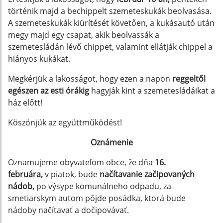
történik majd a bechippelt szemeteskukák beolvasása.
A szemeteskukák kiürítését követően, a kukásautó után
megy majd egy csapat, akik beolvassák a
szemetesládán lévő chippet, valamint ellátják chippel a
hiányos kukákat.
Megkérjük a lakosságot, hogy ezen a napon
reggeltől
egészen az esti órákig
hagyják kint a szemetesládáikat a
ház előtt!
Köszönjük az együttműködést!
Oznámenie
Oznamujeme obyvateľom obce, že dňa
16.
februára,
v piatok, bude
načítavanie začipovaných
nádob,
po výsype komunálneho odpadu, za
smetiarskym autom pôjde posádka, ktorá bude
nádoby načítavať a dočipovávať.