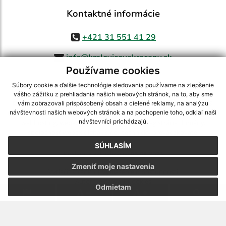
Kontaktné informácie
+421 31 551 41 29
info@kralovicovekracany.sk
Používame cookies
Súbory cookie a ďalšie technológie sledovania používame na zlepšenie
vášho zážitku z prehliadania našich webových stránok, na to, aby sme
využite možnosť získavania aktuálnych informácií s využitím RSS
,
vám zobrazovali prispôsobený obsah a cielené reklamy, na analýzu
CMS systém (redakčný) systém ECHELON 2,
Mapa stránok
,
web portál
,
návštevnosti našich webových stránok a na pochopenie toho, odkiaľ naši
návštevníci prichádzajú.
webhosting
,
webex.digital, s.r.o.
,
domény
,
registrácia domény
,
spoločnosť webex.digital, s.r.o.
,
technický prevádzkovateľ
SÚHLASÍM
Posledná aktualizácia:
05.08.2026
Zmeniť moje nastavenia
Vytlačiť stránku
|
Vyhlásenie o prístupnosti
Autorské práva
|
Cookies
Odmietam
.
.
.
.
.
.
webdesign
|