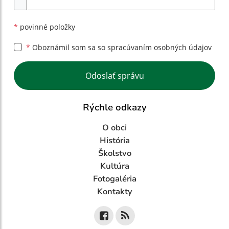
*
povinné položky
*
Oboznámil som sa so
spracúvaním osobných údajov
Google reCaptcha Response
Odoslať správu
Rýchle odkazy
O obci
História
Školstvo
Kultúra
Fotogaléria
Kontakty