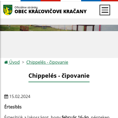
Oficiálne stránky
OBEC KRÁĽOVIČOVE KRAČANY
Úvod
Chippelés - čipovanie
Chippelés - čipovanie
15.02.2024
Értesítés
Értesítjük a lakosságot, hogy
február 16-án,
pénteken