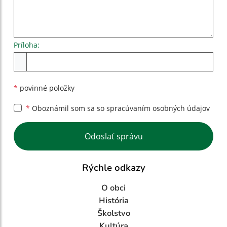
Príloha:
Príloha
*
povinné položky
*
Oboznámil som sa so
spracúvaním osobných údajov
Google reCaptcha Response
Odoslať správu
Rýchle odkazy
O obci
História
Školstvo
Kultúra