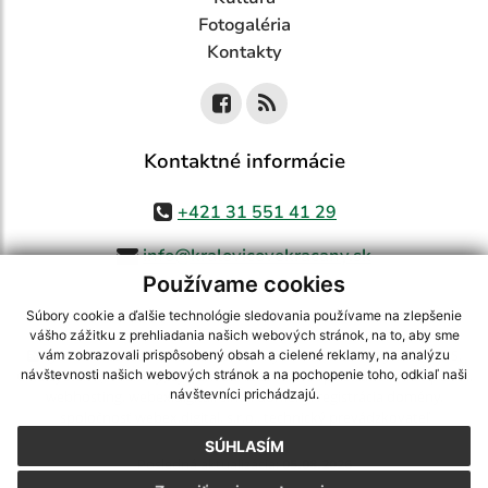
Fotogaléria
Kontakty
Kontaktné informácie
+421 31 551 41 29
info@kralovicovekracany.sk
Používame cookies
Súbory cookie a ďalšie technológie sledovania používame na zlepšenie
vášho zážitku z prehliadania našich webových stránok, na to, aby sme
využite možnosť získavania aktuálnych informácií s využitím RSS
,
vám zobrazovali prispôsobený obsah a cielené reklamy, na analýzu
CMS systém (redakčný) systém ECHELON 2,
Mapa stránok
,
web portál
,
návštevnosti našich webových stránok a na pochopenie toho, odkiaľ naši
návštevníci prichádzajú.
webhosting
,
webex.digital, s.r.o.
,
domény
,
registrácia domény
,
spoločnosť webex.digital, s.r.o.
,
technický prevádzkovateľ
SÚHLASÍM
Posledná aktualizácia:
05.08.2026