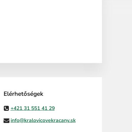
Elérhetőségek
+421 31 551 41 29
info@kralovicovekracany.sk