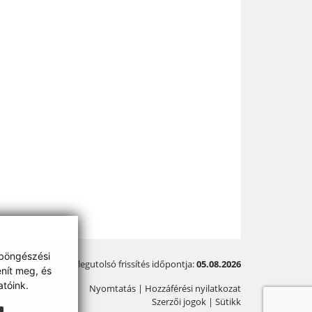
 böngészési
A legutolsó frissítés időpontja:
05.08.2026
enít meg, és
tóink.
Nyomtatás
|
Hozzáférési nyilatkozat
Szerzői jogok
|
Sütikk