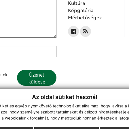
Kultúra
Képgaléria
Elérhetőségek
Google reCaptcha Response
Üzenet
atok
küldése
Az oldal sütiket használ
ütiket és egyéb nyomkövető technológiákat alkalmaz, hogy javítsa a
on
zzal hogy személyre szabott tartalmakat és célzott hirdetéseket jel
webdesign
|
i a weboldalunk forgalmát, hogy megtudjuk honnan érkeztek a látoga