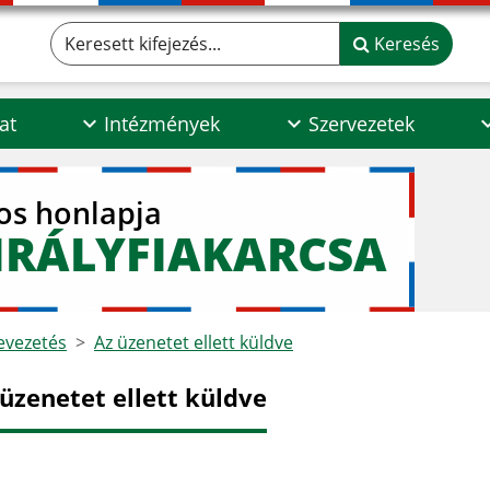
Keresett kifejezés...
Keresés
at
Intézmények
Szervezetek
los honlapja
IRÁLYFIAKARCSA
vezetés
Az üzenetet ellett küldve
 üzenetet ellett küldve