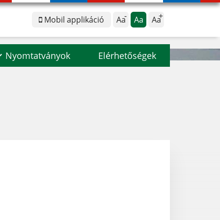
Mobil applikáció
Aa
Aa
Aa
Nyomtatványok
Elérhetőségek