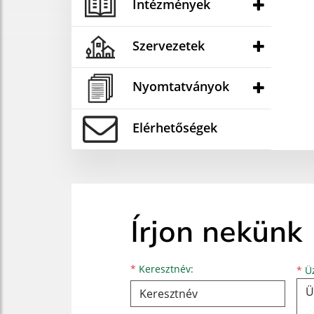
Intézmények
Szervezetek
Nyomtatványok
Elérhetőségek
Írjon nekünk
Keresztnév
Vezetéknév
E-mail cím
*
Keresztnév:
*
Üz