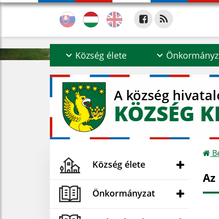
Község élete
Önkormányz
A község hivata
KÖZSÉG K
Be
Község élete
Az
Önkormányzat