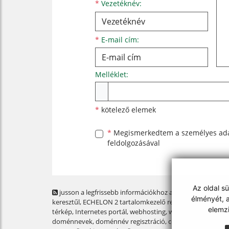
*
Vezetéknév:
*
E-mail cím:
Melléklet:
Melléklet
*
kötelező elemek
*
Megismerkedtem a
személyes ad
feldolgozásával
Az oldal s
jusson a legfrissebb információkhoz az RSS csatornánk
élményét, a
keresztűl
, ECHELON 2 tartalomkezelő rendszer,
Honlap
elemz
térkép
,
Internetes portál
,
webhosting
,
webex.digital, s.r.o.
,
doménnevek
,
doménnév regisztráció
,
cég webex.digital,