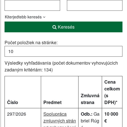
Kiterjedtebb keresés
Keresés
Počet položiek na stránke:
Výsledky vyhľadávania (počet dokumentov vyhovujúcich
zadaným kritériám: 134)
Cena
celkom
Zmluvná
(s
Číslo
Predmet
strana
DPH)*
297/2026
Spolupráca
Odb.:
Ga
10 000
zmluvných strán
briel Rúg
€