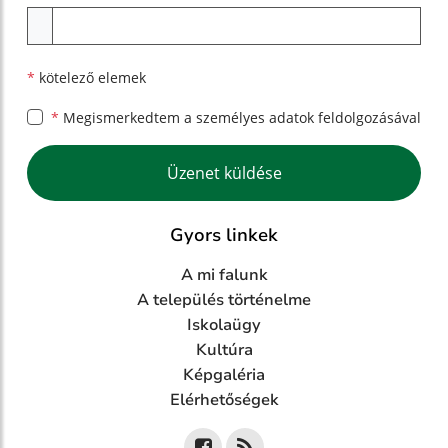
Melléklet
*
kötelező elemek
*
Megismerkedtem a
személyes adatok feldolgozásával
Google reCaptcha Response
Üzenet küldése
Gyors linkek
A mi falunk
A település történelme
Iskolaügy
Kultúra
Képgaléria
Elérhetőségek