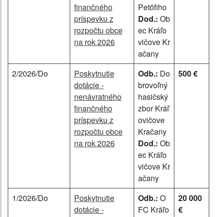
finančného
Petöfiho
príspevku z
Dod.:
Ob
rozpočtu obce
ec Kráľo
na rok 2026
vičove Kr
ačany
2/2026/Do
Poskytnutie
Odb.:
Do
500 €
dotácie -
brovoľný
nenávratného
hasičský
finančného
zbor Kráľ
príspevku z
ovičove
rozpočtu obce
Kračany
na rok 2026
Dod.:
Ob
ec Kráľo
vičove Kr
ačany
1/2026/Do
Poskytnutie
Odb.:
O
20 000
dotácie -
FC Kráľo
€