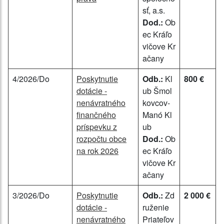
sť, a.s.
Dod.:
Ob
ec Kráľo
vičove Kr
ačany
4/2026/Do
Poskytnutie
Odb.:
Kl
800 €
dotácie -
ub Šmol
nenávratného
kovcov-
finančného
Manó Kl
príspevku z
ub
rozpočtu obce
Dod.:
Ob
na rok 2026
ec Kráľo
vičove Kr
ačany
3/2026/Do
Poskytnutie
Odb.:
Zd
2 000 €
dotácie -
ruženie
nenávratného
Priateľov