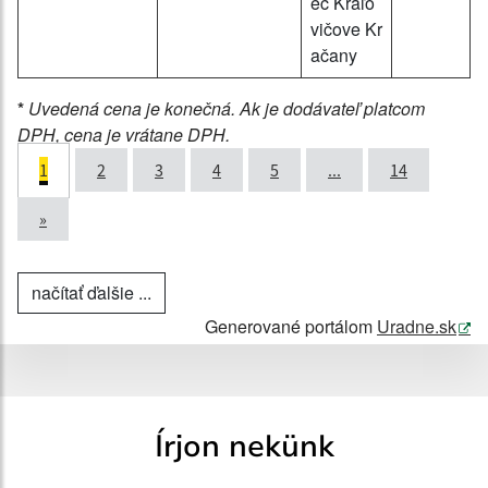
ec Kráľo
vičove Kr
ačany
*
Uvedená cena je konečná. Ak je dodávateľ platcom
DPH, cena je vrátane DPH.
1
2
3
4
5
...
14
»
načítať ďalšie ...
Generované portálom
Uradne.sk
Írjon nekünk