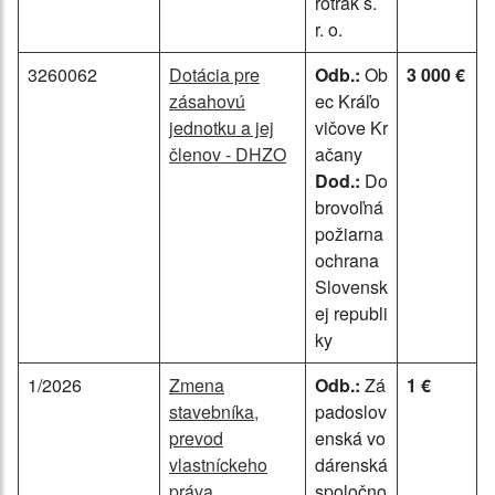
rotrak s.
r. o.
3260062
Dotácia pre
Odb.:
Ob
3 000 €
zásahovú
ec Kráľo
jednotku a jej
vičove Kr
členov - DHZO
ačany
Dod.:
Do
brovoľná
požiarna
ochrana
Slovensk
ej republi
ky
1/2026
Zmena
Odb.:
Zá
1 €
stavebníka,
padoslov
prevod
enská vo
vlastníckeho
dárenská
práva
spoločno