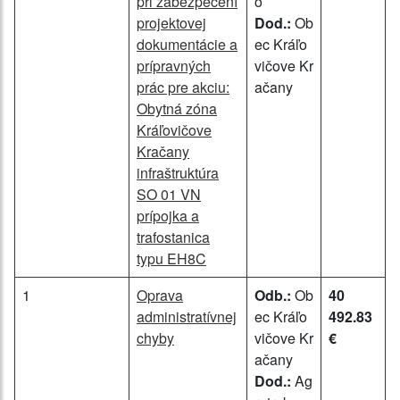
pri zabezpečení
ó
projektovej
Dod.:
Ob
dokumentácie a
ec Kráľo
prípravných
vičove Kr
prác pre akciu:
ačany
Obytná zóna
Kráľovičove
Kračany
infraštruktúra
SO 01 VN
prípojka a
trafostanica
typu EH8C
1
Oprava
Odb.:
Ob
40
administratívnej
ec Kráľo
492.83
chyby
vičove Kr
€
ačany
Dod.:
Ag