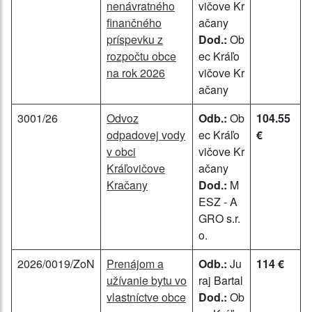
nenávratného
vičove Kr
finančného
ačany
príspevku z
Dod.:
Ob
rozpočtu obce
ec Kráľo
na rok 2026
vičove Kr
ačany
3001/26
Odvoz
Odb.:
Ob
104.55
odpadovej vody
ec Kráľo
€
v obci
vičove Kr
Kráľovičove
ačany
Kračany
Dod.:
M
ESZ - A
GRO s.r.
o.
2026/0019/ZoN
Prenájom a
Odb.:
Ju
114 €
užívanie bytu vo
raj Bartal
vlastníctve obce
Dod.:
Ob