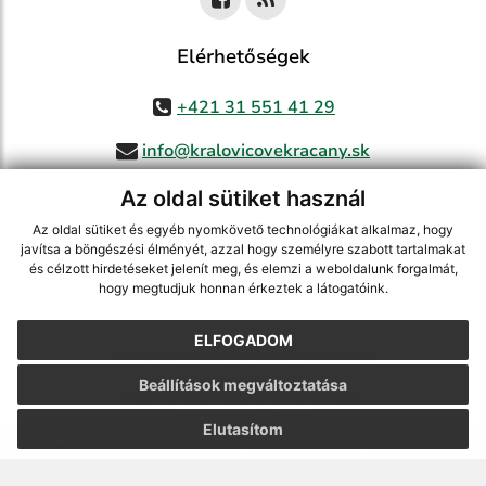
Elérhetőségek
+421 31 551 41 29
info@kralovicovekracany.sk
Az oldal sütiket használ
Az oldal sütiket és egyéb nyomkövető technológiákat alkalmaz, hogy
jusson a legfrissebb információkhoz az RSS csatornánkon keresztűl
,
javítsa a böngészési élményét, azzal hogy személyre szabott tartalmakat
ECHELON 2 tartalomkezelő rendszer,
Honlap térkép
,
Internetes portál
,
és célzott hirdetéseket jelenít meg, és elemzi a weboldalunk forgalmát,
hogy megtudjuk honnan érkeztek a látogatóink.
webhosting
,
webex.digital, s.r.o.
,
doménnevek
,
doménnév regisztráció
,
cég webex.digital, s.r.o.
,
műszaki üzemeltető
ELFOGADOM
A legutolsó frissítés időpontja:
05.08.2026
Beállítások megváltoztatása
Nyomtatás
|
Hozzáférési nyilatkozat
Szerzői jogok
|
Sütikk
Elutasítom
.
.
.
.
.
.
webdesign
|