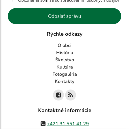
*
Oboznámil som sa so
spracúvaním osobných údajov
Google reCaptcha Response
Odoslať správu
Rýchle odkazy
O obci
História
Školstvo
Kultúra
Fotogaléria
Kontakty
Kontaktné informácie
+421 31 551 41 29