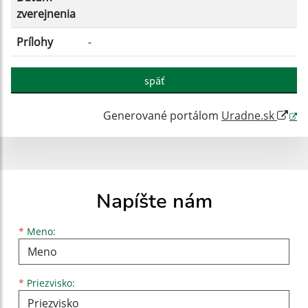
zverejnenia
Prílohy
-
späť
Generované portálom
Uradne.sk
Napíšte nám
Meno
Priezvisko
E-mailová adresa
*
Meno:
*
Priezvisko: