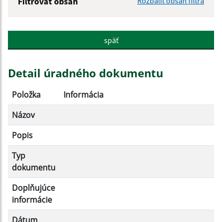
Filtrovať obsah
Rozbaliť obsah filtra
Názov:
späť
Popis:
Detail úradného dokumentu
Dátum zverejnenia od:
Položka
Informácia
Názov
Dátum zverejnenia do:
Popis
Typ
Filtrovať
Reset
dokumentu
Doplňujúce
informácie
Dátum